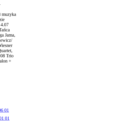
w
18 muzyka
zie
4.07
 Tańca
ga Jama,
iewicz/
Wiesner
uartet,
.08 Trio
alon +