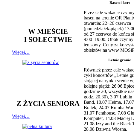
Basen i kort
Przez całe wakacje czynny
basen na terenie OR Plant
otwarcia: 22–26 czerwca
(poniedziałek-piątek) 13:0
W MIEŚCIE
od 27 czerwca do końca si
I SOŁECTWIE
9:00–19:00. Obok czynny j
tenisowy. Ceny za korzyst
obiektów na www MOSiR
Więcej…
Letnie granie
Również przez całe wakac
cykl koncertów „Letnie gr
stojącej na rynku scenie w
kolejne piątki: 26.06 Epic
godzinie 20, wszystkie na
godz. 20.30), 3.07 Lublin 
Z ŻYCIA SENIORA
Band, 10.07 Heima, 17.07
Bratek, 24.07 Rumba Wac
31,07 Penthouse, 7.08 Głu
Więcej…
Komputer, 14.08 Maciej L
21.08 Izzy and the Black 
28.08 Dziwna Wiosna.