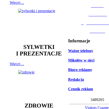
Więcej…
MOSiR
Biblioteka
Ogród Botanic
Muzeum
Informacje
SYLWETKI
Ważne telefony
I PREZENTACJE
Mikołów w sieci
Więcej…
Biuro reklamy
Redakcja
Cennik reklam
3
4
8
9
2
6
5
ZDROWIE
Visitors Counte