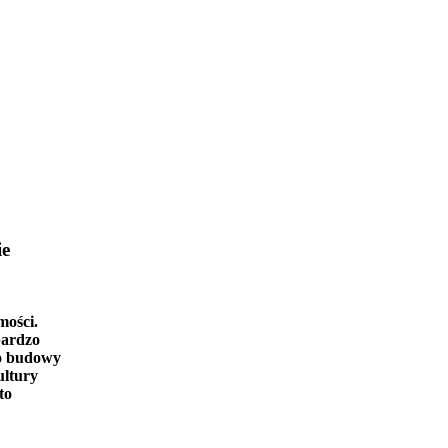
ie
mości.
bardzo
o budowy
ultury
to