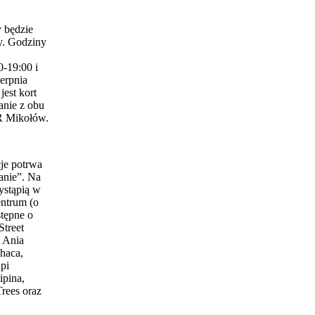
 będzie
y. Godziny
0-19:00 i
erpnia
est kort
anie z obu
 Mikołów.
je potrwa
anie”. Na
ystąpią w
entrum (o
stępne o
Street
 Ania
haca,
pi
ipina,
Trees oraz