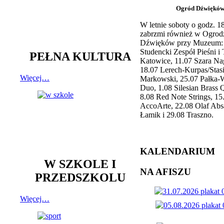
Ogród Dźwiękó
W letnie soboty o godz. 
zabrzmi również w Ogrod
Dźwięków przy Muzeum: 
Studencki Zespół Pieśni i
PEŁNA KULTURA
Katowice, 11.07 Szara Na
18.07 Lerech-Kurpas/Stas
Więcej…
Markowski, 25.07 Pałka-
Duo, 1.08 Silesian Brass Q
8.08 Red Note Strings, 15
AccoArte, 22.08 Olaf Abs
Łamik i 29.08 Traszno.
KALENDARIUM
W SZKOLE I
NA AFISZU
PRZEDSZKOLU
Więcej…