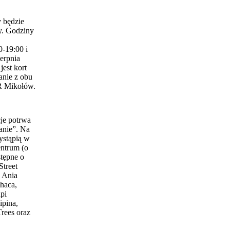
 będzie
y. Godziny
0-19:00 i
erpnia
est kort
anie z obu
 Mikołów.
je potrwa
anie”. Na
ystąpią w
entrum (o
stępne o
Street
 Ania
haca,
pi
ipina,
Trees oraz