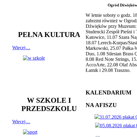
Ogród Dźwiękó
W letnie soboty o godz. 
zabrzmi również w Ogrod
Dźwięków przy Muzeum: 
Studencki Zespół Pieśni i
PEŁNA KULTURA
Katowice, 11.07 Szara Na
18.07 Lerech-Kurpas/Stas
Więcej…
Markowski, 25.07 Pałka-
Duo, 1.08 Silesian Brass Q
8.08 Red Note Strings, 15
AccoArte, 22.08 Olaf Abs
Łamik i 29.08 Traszno.
KALENDARIUM
W SZKOLE I
NA AFISZU
PRZEDSZKOLU
Więcej…