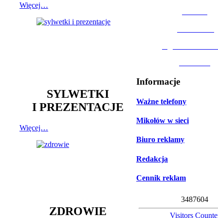
Więcej…
MOSiR
Biblioteka
Ogród Botanic
Muzeum
Informacje
SYLWETKI
Ważne telefony
I PREZENTACJE
Mikołów w sieci
Więcej…
Biuro reklamy
Redakcja
Cennik reklam
3
4
8
7
6
0
4
ZDROWIE
Visitors Counte