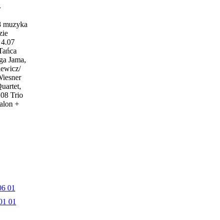
w
18 muzyka
zie
4.07
 Tańca
ga Jama,
iewicz/
Wiesner
uartet,
.08 Trio
alon +