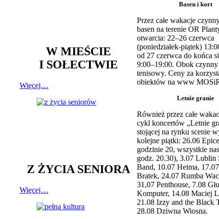
Basen i kort
Przez całe wakacje czynny
basen na terenie OR Plant
otwarcia: 22–26 czerwca
(poniedziałek-piątek) 13:0
W MIEŚCIE
od 27 czerwca do końca si
I SOŁECTWIE
9:00–19:00. Obok czynny j
tenisowy. Ceny za korzyst
obiektów na www MOSiR
Więcej…
Letnie granie
Również przez całe wakac
cykl koncertów „Letnie gr
stojącej na rynku scenie w
kolejne piątki: 26.06 Epic
godzinie 20, wszystkie na
godz. 20.30), 3.07 Lublin 
Z ŻYCIA SENIORA
Band, 10.07 Heima, 17.07
Bratek, 24.07 Rumba Wac
31,07 Penthouse, 7.08 Głu
Więcej…
Komputer, 14.08 Maciej L
21.08 Izzy and the Black 
28.08 Dziwna Wiosna.