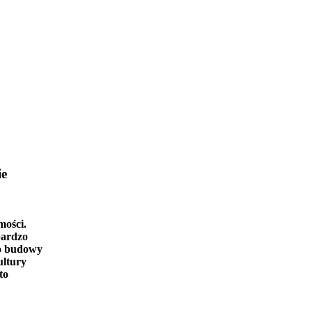
ie
mości.
bardzo
o budowy
ultury
to