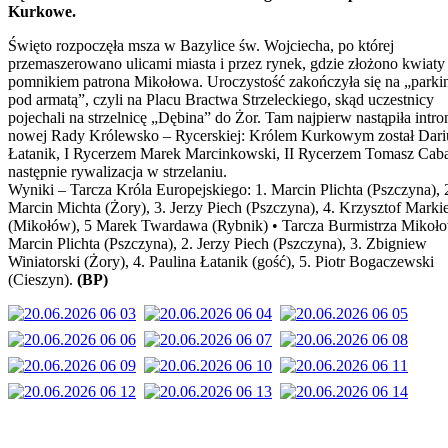
Kurkowe.
Święto rozpoczęła msza w Bazylice św. Wojciecha, po której
przemaszerowano ulicami miasta i przez rynek, gdzie złożono kwiaty
pomnikiem patrona Mikołowa. Uroczystość zakończyła się na „parki
pod armatą”, czyli na Placu Bractwa Strzeleckiego, skąd uczestnicy
pojechali na strzelnicę „Dębina” do Żor. Tam najpierw nastąpiła intro
nowej Rady Królewsko – Rycerskiej: Królem Kurkowym został Dari
Łatanik, I Rycerzem Marek Marcinkowski, II Rycerzem Tomasz Caba
następnie rywalizacja w strzelaniu.
Wyniki – Tarcza Króla Europejskiego: 1. Marcin Plichta (Pszczyna), 
Marcin Michta (Żory), 3. Jerzy Piech (Pszczyna), 4. Krzysztof Markie
(Mikołów), 5 Marek Twardawa (Rybnik) • Tarcza Burmistrza Mikoło
Marcin Plichta (Pszczyna), 2. Jerzy Piech (Pszczyna), 3. Zbigniew
Winiatorski (Żory), 4. Paulina Łatanik (gość), 5. Piotr Bogaczewski
(Cieszyn).
(BP)