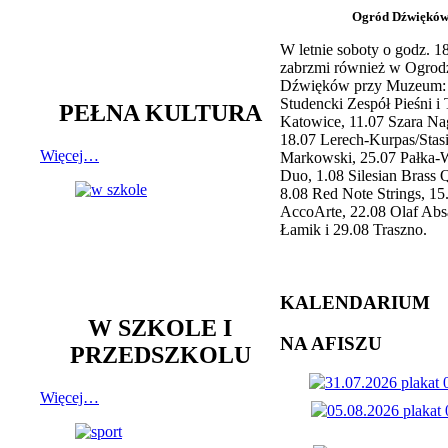
Ogród Dźwiękó
W letnie soboty o godz. 
zabrzmi również w Ogrod
Dźwięków przy Muzeum: 
Studencki Zespół Pieśni i
PEŁNA KULTURA
Katowice, 11.07 Szara Na
18.07 Lerech-Kurpas/Stas
Więcej…
Markowski, 25.07 Pałka-
Duo, 1.08 Silesian Brass Q
8.08 Red Note Strings, 15
AccoArte, 22.08 Olaf Abs
Łamik i 29.08 Traszno.
KALENDARIUM
W SZKOLE I
NA AFISZU
PRZEDSZKOLU
Więcej…