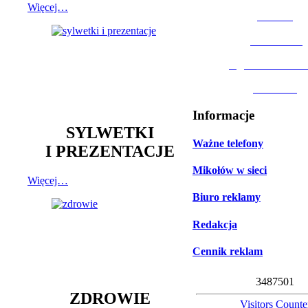
Więcej…
MOSiR
Biblioteka
Ogród Botanic
Muzeum
Informacje
SYLWETKI
Ważne telefony
I PREZENTACJE
Mikołów w sieci
Więcej…
Biuro reklamy
Redakcja
Cennik reklam
3
4
8
7
5
0
1
ZDROWIE
Visitors Counte