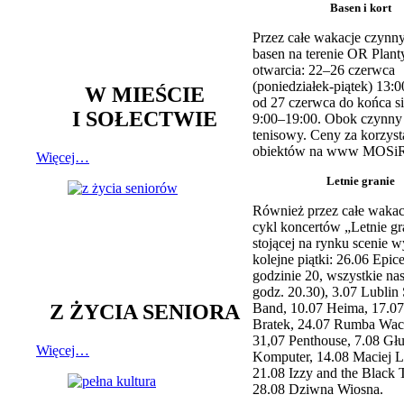
Basen i kort
Przez całe wakacje czynny
basen na terenie OR Plant
otwarcia: 22–26 czerwca
(poniedziałek-piątek) 13:0
W MIEŚCIE
od 27 czerwca do końca si
I SOŁECTWIE
9:00–19:00. Obok czynny j
tenisowy. Ceny za korzyst
obiektów na www MOSiR
Więcej…
Letnie granie
Również przez całe wakac
cykl koncertów „Letnie gr
stojącej na rynku scenie w
kolejne piątki: 26.06 Epic
godzinie 20, wszystkie na
godz. 20.30), 3.07 Lublin 
Z ŻYCIA SENIORA
Band, 10.07 Heima, 17.07
Bratek, 24.07 Rumba Wac
31,07 Penthouse, 7.08 Głu
Więcej…
Komputer, 14.08 Maciej L
21.08 Izzy and the Black 
28.08 Dziwna Wiosna.