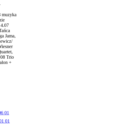
w
18 muzyka
zie
4.07
 Tańca
ga Jama,
iewicz/
Wiesner
uartet,
.08 Trio
alon +