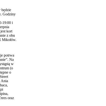
 będzie
y. Godziny
0-19:00 i
erpnia
est kort
anie z obu
 Mikołów.
je potrwa
anie”. Na
ystąpią w
entrum (o
stępne o
Street
 Ania
haca,
pi
ipina,
Trees oraz