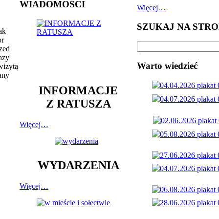
WIADOMOŚCI
Więcej…
SZUKAJ NA STRO
ak
or
zed
azy
Warto wiedzieć
wizytą
any
INFORMACJE
Z RATUSZA
Więcej…
WYDARZENIA
Więcej…