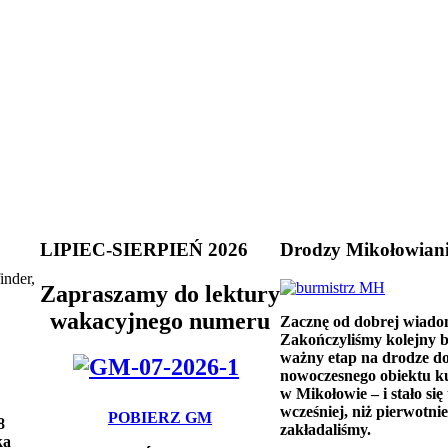
LIPIEC-SIERPIEŃ 2026
Drodzy Mikołowian
inder,
Zapraszamy do lektury
wakacyjnego numeru
Zacznę od dobrej wiado
Zakończyliśmy kolejny 
ważny etap na drodze d
nowoczesnego obiektu k
w Mikołowie – i stało się 
wcześniej, niż pierwotnie
POBIERZ GM
8
zakładaliśmy.
ka