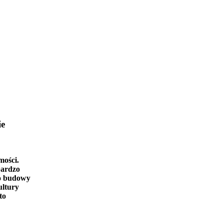
ie
mości.
bardzo
o budowy
ultury
to