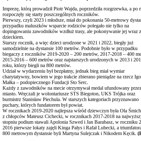
Imprezę, którą prowadził Piotr Wajda, poprzedziła rozgrzewka, a po n
rozpoczęły się starty poszczególnych roczników.
Pierwszy, czyli 2023 i młodsze, miał do pokonania 50-metrowy dyst
przypadku maluszków wsparcie rodziców polegało nie tylko na
dopingowaniu zawodników wzdłuż trasy, ale pokonywanie jej wraz 
dzieckiem.
Starszy rocznik, a więc dzieci urodzone w 2021 i 2022, biegły już
samodzielnie na dystansie 100 metrów. Podobnie było w przypadku
biegaczy z roczników 2019-2020 – 200 metrów, 2017-2018 – 400 me
2015-2016 – 600 metrów oraz najstarszych urodzonych w 2013 i 20
roku, którzy biegli na 800 metrów.
Udział w wydarzeniu był bezpłatny, jednak bieg miał wymiar
charytatywny, bowiem w jego trakcie zbierano pieniądze na rzecz Igo
Małka – podopiecznego Fundacji Sto Serc.
Każdy z zawodników na mecie otrzymywał medal ufundowany prze
miasto. Wręczali je wolontariusze STS Biegoton, UKS Trójka oraz
burmistrz Stanisław Piechula. W starszych kategoriach przyznawano
puchary, których fundatorem był powiat.
W rocznikach 2019-2020 najlepsza wśród dziewczyn była Ola Śmichu
z chłopców Mateusz Cichecki, w rocznikach 2017-2018 na najwyżs
stopniu podium stawali Apolonia Szwed i Jan Barabasz, w roczniku 
2016 pierwsze lokaty zajęli Kinga Pałys i Rafał Lubecki, a triumfator
800 metrowym dystansie byli Martyna Sulejczak i Nikodem Kęcik.
(