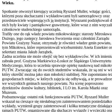
Wieku.
Spotkanie otworzył kierujący uczelnią Ryszard Muller, witając gości,
którymi poza słuchaczami i wykładowcami byli samorządowcy oraz
przedstawiciele wspierających ją instytucji. Wyrazami podziękowań d
nich były kwiaty i pamiątkowe grawertony, które wraz z nim wręczal
członkowie studenckiego samorządu.
Trafiły one do rąk władz powiatu mikołowskiego: starosty Mirosława
Dużego, jego zastępcy Jarosława Sworzenia oraz członkini Zarządu
Powiatu Grażyny Nazar, otrzymały je również władze gmin powiatu,
tym Mikołowa, które reprezentowali wiceburmistrz Aneta Esnekier o
sekretarz miasta Jakub Jarząbek.
Żadna uczelnia nie może obejść się bez wykładowców. W ich imieniu
zabrała prof. Grażyna Markiewicz-Łoskot ze Śląskiego Uniwersytetu
Medycznego, która to uczelnia sprawuje opiekę naukową nad mikoł
PUTW. Zwracając się do swoich studentów wskazała, że są oni w wi
który określić można jako stan młodości stabilnej. Nie zapomniano te
gospodarzach miejsc, w których zajęcia się odbywają, a te prowadzon
we wszystkich gminach naszego powiatu. Na scenę poproszono
dyrektorów domów kultury, bibliotek, I LO im. Karola Miarki oraz
Muzeum.
Podsumowując ostatni rok funkcjonowania PUTW, Ryszard Muller
wskazał na cieszące się niesłabnącym zainteresowaniem poniedziałk
wykłady, wymienił grupy zainteresowań i kółka tematyczne działając
ramach PUTW, organizowane dla słuchaczy wyjazdy i wycieczki ora