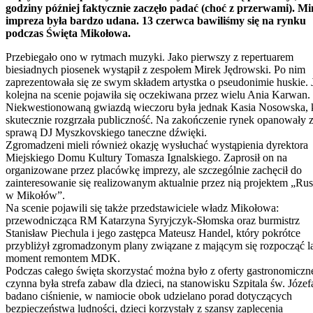
godziny później faktycznie zaczęło padać (choć z przerwami). M
impreza była bardzo udana. 13 czerwca bawiliśmy się na rynku
podczas Święta Mikołowa.
Przebiegało ono w rytmach muzyki. Jako pierwszy z repertuarem
biesiadnych piosenek wystąpił z zespołem Mirek Jędrowski. Po nim
zaprezentowała się ze swym składem artystka o pseudonimie huskie. 
kolejna na scenie pojawiła się oczekiwana przez wielu Ania Karwan.
Niekwestionowaną gwiazdą wieczoru była jednak Kasia Nosowska, 
skutecznie rozgrzała publiczność. Na zakończenie rynek opanowały 
sprawą DJ Myszkovskiego taneczne dźwięki.
Zgromadzeni mieli również okazję wysłuchać wystąpienia dyrektora
Miejskiego Domu Kultury Tomasza Ignalskiego. Zaprosił on na
organizowane przez placówkę imprezy, ale szczególnie zachęcił do
zainteresowanie się realizowanym aktualnie przez nią projektem „R
w Mikołów”.
Na scenie pojawili się także przedstawiciele władz Mikołowa:
przewodnicząca RM Katarzyna Syryjczyk-Słomska oraz burmistrz
Stanisław Piechula i jego zastępca Mateusz Handel, który pokrótce
przybliżył zgromadzonym plany związane z mającym się rozpocząć l
moment remontem MDK.
Podczas całego święta skorzystać można było z oferty gastronomiczne
czynna była strefa zabaw dla dzieci, na stanowisku Szpitala św. Józef
badano ciśnienie, w namiocie obok udzielano porad dotyczących
bezpieczeństwa ludności, dzieci korzystały z szansy zaplecenia