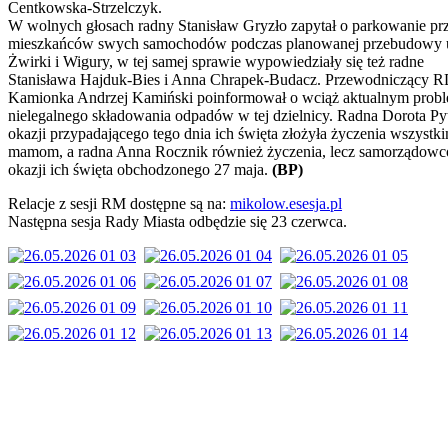
Centkowska-Strzelczyk.
W wolnych głosach radny Stanisław Gryzło zapytał o parkowanie pr
mieszkańców swych samochodów podczas planowanej przebudowy u
Żwirki i Wigury, w tej samej sprawie wypowiedziały się też radne
Stanisława Hajduk-Bies i Anna Chrapek-Budacz. Przewodniczący 
Kamionka Andrzej Kamiński poinformował o wciąż aktualnym probl
nielegalnego składowania odpadów w tej dzielnicy. Radna Dorota Pyt
okazji przypadającego tego dnia ich święta złożyła życzenia wszystk
mamom, a radna Anna Rocznik również życzenia, lecz samorządow
okazji ich święta obchodzonego 27 maja.
(BP)
Relacje z sesji RM dostępne są na:
mikolow.esesja.pl
Następna sesja Rady Miasta odbędzie się 23 czerwca.