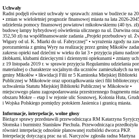
Uchwały
Radni podjęli również uchwały w sprawach: zmian w budżecie na 20
• zmian w wieloletniej prognozie finansowej miasta na lata 2026-204
udzielenia pomocy finansowej powiatowi mikołowskiemu (40 tys. zł)
budowę lampy hybrydowej oświetlenia ulicznego na ul. Darwina ora
352,50 zł) na współfinansowanie zadania „Projekt przebudowy ul. Żw
Wigury od ul. K. Miarki do ul. Fabrycznej” • wyrażenia zgody na za
porozumienia z gminą Wyry na realizację przez gminę Mikołów zada
zakresu opieki nad dziećmi w wieku do lat 3 • przyjęcia planu nadzo
żłobkami, klubami dziecięcymi i dziennymi opiekunami • zmiany uc
z 19 listopada 2019 r. w sprawie przyjęcia Regulaminu udzielania p
materialnej o charakterze socjalnym dla uczniów zamieszkałych na te
gminy Mikołów • likwidacji Filii nr 5 Kamionka Miejskiej Biblioteki
Publicznej w Mikołowie oraz uporządkowania sieci filii bibliotecznyc
uchwalenia Statutu Miejskiej Biblioteki Publicznej w Mikołowie •
miejscowego planu zagospodarowania przestrzennego fragmentu mias
obszaru Mokre – etap I w rejonie ulic Sosnowej, Kolonia Huta, Grud
i Wojska Polskiego pomiędzy potokiem Jasienica i granicą miasta.
Informacje, interpelacje, wolne głosy
Bieżące sprawy przedstawili przewodnicząca RM Katarzyna Syryjcz
Słomska i burmistrz Stanisław Piechula. Przewodnicząca przedłożyła
również interpelację odnośnie planowanej rozbiórki dworca PKP.
Interpelację dotyczącą prac na ul. Narcyzów zgłosiła radna Martyna