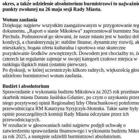
okres, a także udzielenie absolutorium burmistrzowi to najważni
punkty zwołanej na 26 maja sesji Rady Miasta.
Wotum zaufania
Dziękując najpierw wszystkim zaangażowanym w przygotowanie te
dokumentu, „Raport o stanie Mikołowa” zaprezentował burmistrz Sta
Piechula. Podsumował go słowami, że nasze miasto jest w bardzo dob
kondycji, a charakteryzują je: stabilne finanse, dynamiczny rozwój, a
mieszkańcy, bogata oferta kulturalna i sportowa oraz skuteczne
pozyskiwanie środków zewnętrznych. Dowodem jest chociażby to, ż
czterech lat regularnie zajmuje w swojej kategorii czołowe miejsca w
rankingu śląskich miast (ostatnio pierwsze).
Po dyskusji, w której uczestniczyło kilkoro radnych, większością gł
udzielono burmistrzowi wotum zaufania.
Budżet i absolutorium
Sprawozdanie z wykonania budżetu Mikołowa za 2025 rok przedstaw
skarbnik miasta Danuta Jasińska-Gdaniec, po czym o uzyskaniu prze
niego pozytywnej opinii Regionalnej Izby Obrachunkowej poinform
przewodnicząca RM Katarzyna Syryjczyk-Słomska. Takie same były
opinie poszczególnych komisji Rady Miasta odczytane przez ich
przewodniczących.
W rezultacie w głosowaniach radni najpierw podjęli uchwałę o
zatwierdzeniu sprawozdania finansowego i wykonaniu budżetu Mik
za rok 2025, a następnie udzielili burmistrzowi absolutorium.