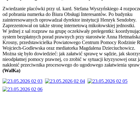
Zwiedzanie placówki przy ul. kard. Stefana Wyszyńskiego 4 rozpoczę
od pobrania numerka do Biura Obsługi Interesantów. Po budynku
zainteresowanych oprowadzał dyrektor instytucji Henryk Sendobry.
Zaprezentował on także stronę internetową mikołowskiej jednostki.
W jednej z sal rozpraw na grupę oczekiwały prelegentki: koordynują
system bezpłatnych porad prawnych przy starostwie Anna Hetmańsk
Krosny, przedstawicielka Powiatowego Centrum Pomocy Rodzinie R
Wojciech-Godlewska oraz mediatorka Magdalena Dzieciuchowicz.
Można się było dowiedzieć: jak załatwić sprawę w sądzie, jak skorzys
nieodpłatnej pomocy prawnej, co zrobić w sytuacji kryzysowej oraz j
nakłonić przeciwnika procesowego do ugodowego załatwienia spraw
(WalKa)