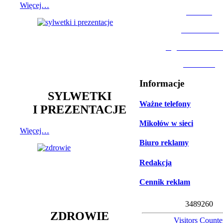
Więcej…
MOSiR
Biblioteka
Ogród Botanic
Muzeum
Informacje
SYLWETKI
Ważne telefony
I PREZENTACJE
Mikołów w sieci
Więcej…
Biuro reklamy
Redakcja
Cennik reklam
3
4
8
9
2
6
0
ZDROWIE
Visitors Counte