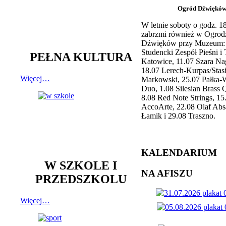
Ogród Dźwiękó
W letnie soboty o godz. 
zabrzmi również w Ogrod
Dźwięków przy Muzeum: 
Studencki Zespół Pieśni i
PEŁNA KULTURA
Katowice, 11.07 Szara Na
18.07 Lerech-Kurpas/Stas
Więcej…
Markowski, 25.07 Pałka-
Duo, 1.08 Silesian Brass Q
8.08 Red Note Strings, 15
AccoArte, 22.08 Olaf Abs
Łamik i 29.08 Traszno.
KALENDARIUM
W SZKOLE I
NA AFISZU
PRZEDSZKOLU
Więcej…