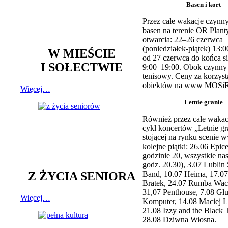
Basen i kort
Przez całe wakacje czynny
basen na terenie OR Plant
otwarcia: 22–26 czerwca
(poniedziałek-piątek) 13:0
W MIEŚCIE
od 27 czerwca do końca si
I SOŁECTWIE
9:00–19:00. Obok czynny j
tenisowy. Ceny za korzyst
obiektów na www MOSiR
Więcej…
Letnie granie
Również przez całe wakac
cykl koncertów „Letnie gr
stojącej na rynku scenie w
kolejne piątki: 26.06 Epic
godzinie 20, wszystkie na
godz. 20.30), 3.07 Lublin 
Z ŻYCIA SENIORA
Band, 10.07 Heima, 17.07
Bratek, 24.07 Rumba Wac
31,07 Penthouse, 7.08 Głu
Więcej…
Komputer, 14.08 Maciej L
21.08 Izzy and the Black 
28.08 Dziwna Wiosna.