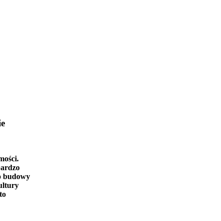
ie
mości.
bardzo
o budowy
ultury
to