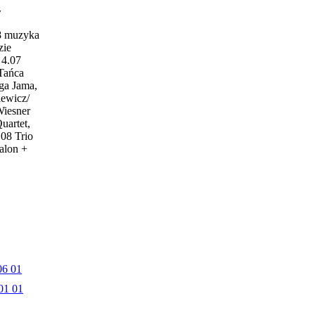
w
18 muzyka
zie
4.07
 Tańca
ga Jama,
iewicz/
Wiesner
uartet,
.08 Trio
alon +