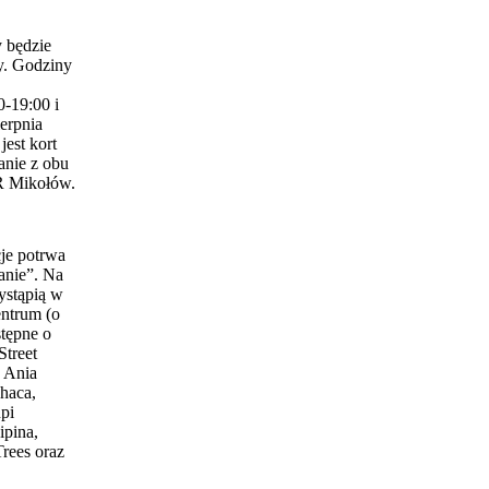
 będzie
y. Godziny
0-19:00 i
erpnia
est kort
anie z obu
 Mikołów.
je potrwa
anie”. Na
ystąpią w
entrum (o
stępne o
Street
 Ania
haca,
pi
ipina,
Trees oraz