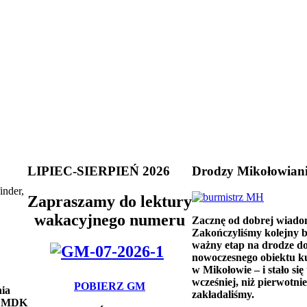
LIPIEC-SIERPIEŃ 2026
Drodzy Mikołowian
inder,
Zapraszamy do lektury
wakacyjnego numeru
Zacznę od dobrej wiado
Zakończyliśmy kolejny 
ważny etap na drodze d
nowoczesnego obiektu k
w Mikołowie – i stało się 
wcześniej, niż pierwotnie
POBIERZ GM
nia
zakładaliśmy.
do MDK