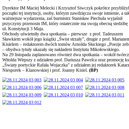
Dyrektor IM Maciej Melecki i Krzysztof Siwczyk pokrótce przybliżyl
początki tej instytucji, osoby, którym zawdzięcza swoje istnienie, a ta
ważniejsze wydarzenia, zaś burmistrz Stanisław Piechula wyjaśnił
przyczyny przenosin IM, który ostatecznie ma swoją obecną siedzibę
ul. Konstytucji 3 Maja.
Obchody uświetniły dwa spotkania – pierwsze z prof. Tadeuszem
Sławkiem wokół jego książki „Świst strzały”, drugie z prof. Mariane
Kisielem – redaktorem dwóch tomów Arnolda Słuckiego „Poezje zeb
– obydwa tytuły ukazały się nakładem Instytutu Mikołowskiego.
Na 29 listopada zaplanowano również dwa spotkania – wokół twórcz
Witolda Wirpszy z udziałem prof. Dariusza Pawelca oraz promocję ks
„Światy poetyckie Rafała Wojaczka” z udziałem jej redaktorek Katar
Niesporek – Klanowskiej i prof. Joanny Kisiel.
(BP)