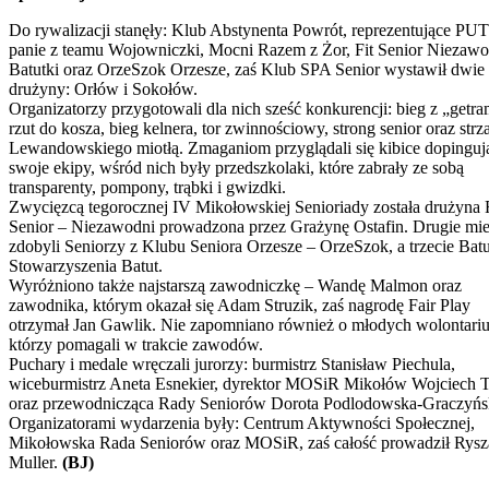
Do rywalizacji stanęły: Klub Abstynenta Powrót, reprezentujące P
panie z teamu Wojowniczki, Mocni Razem z Żor, Fit Senior Niezawo
Batutki oraz OrzeSzok Orzesze, zaś Klub SPA Senior wystawił dwie
drużyny: Orłów i Sokołów.
Organizatorzy przygotowali dla nich sześć konkurencji: bieg z „getra
rzut do kosza, bieg kelnera, tor zwinnościowy, strong senior oraz strz
Lewandowskiego miotłą. Zmaganiom przyglądali się kibice dopinguj
swoje ekipy, wśród nich były przedszkolaki, które zabrały ze sobą
transparenty, pompony, trąbki i gwizdki.
Zwycięzcą tegorocznej IV Mikołowskiej Senioriady została drużyna F
Senior – Niezawodni prowadzona przez Grażynę Ostafin. Drugie mie
zdobyli Seniorzy z Klubu Seniora Orzesze – OrzeSzok, a trzecie Batu
Stowarzyszenia Batut.
Wyróżniono także najstarszą zawodniczkę – Wandę Malmon oraz
zawodnika, którym okazał się Adam Struzik, zaś nagrodę Fair Play
otrzymał Jan Gawlik. Nie zapomniano również o młodych wolontariu
którzy pomagali w trakcie zawodów.
Puchary i medale wręczali jurorzy: burmistrz Stanisław Piechula,
wiceburmistrz Aneta Esnekier, dyrektor MOSiR Mikołów Wojciech 
oraz przewodnicząca Rady Seniorów Dorota Podlodowska-Graczyńs
Organizatorami wydarzenia były: Centrum Aktywności Społecznej,
Mikołowska Rada Seniorów oraz MOSiR, zaś całość prowadził Rysz
Muller.
(BJ)