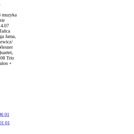
w
18 muzyka
zie
4.07
 Tańca
ga Jama,
iewicz/
Wiesner
uartet,
.08 Trio
alon +