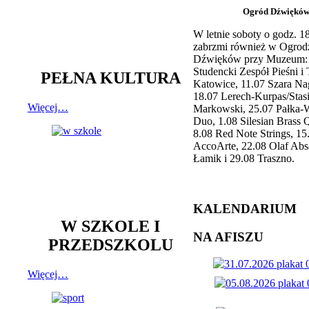
Ogród Dźwiękó
W letnie soboty o godz. 
zabrzmi również w Ogrod
Dźwięków przy Muzeum: 
Studencki Zespół Pieśni i
PEŁNA KULTURA
Katowice, 11.07 Szara Na
18.07 Lerech-Kurpas/Stas
Więcej…
Markowski, 25.07 Pałka-
Duo, 1.08 Silesian Brass Q
8.08 Red Note Strings, 15
AccoArte, 22.08 Olaf Abs
Łamik i 29.08 Traszno.
KALENDARIUM
W SZKOLE I
NA AFISZU
PRZEDSZKOLU
Więcej…