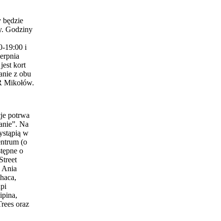
 będzie
y. Godziny
0-19:00 i
erpnia
est kort
anie z obu
 Mikołów.
je potrwa
anie”. Na
ystąpią w
entrum (o
stępne o
Street
 Ania
haca,
pi
ipina,
Trees oraz