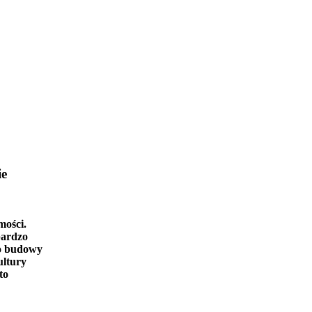
ie
mości.
bardzo
o budowy
ultury
to