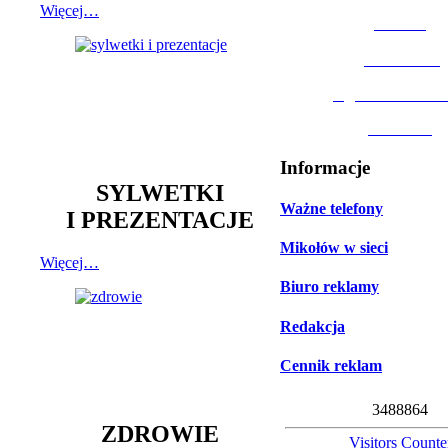
Więcej…
MOSiR
Biblioteka
Ogród Botanic
Muzeum
Informacje
SYLWETKI
Ważne telefony
I PREZENTACJE
Mikołów w sieci
Więcej…
Biuro reklamy
Redakcja
Cennik reklam
3
4
8
8
8
6
4
ZDROWIE
Visitors Counte