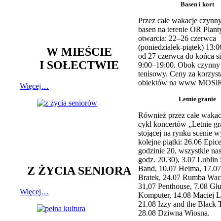
Basen i kort
Przez całe wakacje czynny
basen na terenie OR Plant
otwarcia: 22–26 czerwca
(poniedziałek-piątek) 13:0
W MIEŚCIE
od 27 czerwca do końca si
I SOŁECTWIE
9:00–19:00. Obok czynny j
tenisowy. Ceny za korzyst
obiektów na www MOSiR
Więcej…
Letnie granie
Również przez całe wakac
cykl koncertów „Letnie gr
stojącej na rynku scenie w
kolejne piątki: 26.06 Epic
godzinie 20, wszystkie na
godz. 20.30), 3.07 Lublin 
Z ŻYCIA SENIORA
Band, 10.07 Heima, 17.07
Bratek, 24.07 Rumba Wac
31,07 Penthouse, 7.08 Głu
Więcej…
Komputer, 14.08 Maciej L
21.08 Izzy and the Black 
28.08 Dziwna Wiosna.