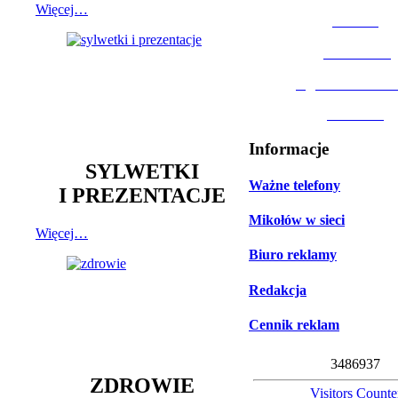
Więcej…
MOSiR
Biblioteka
Ogród Botanic
Muzeum
Informacje
SYLWETKI
Ważne telefony
I PREZENTACJE
Mikołów w sieci
Więcej…
Biuro reklamy
Redakcja
Cennik reklam
3
4
8
6
9
3
7
ZDROWIE
Visitors Counte