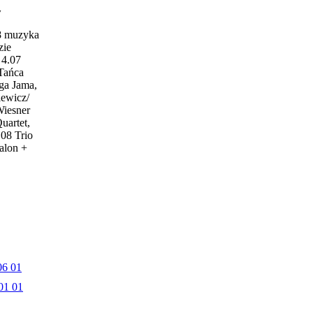
w
18 muzyka
zie
4.07
 Tańca
ga Jama,
iewicz/
Wiesner
uartet,
.08 Trio
alon +