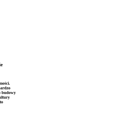
ie
mości.
bardzo
o budowy
ultury
to