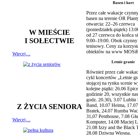
Basen i kort
Przez całe wakacje czynny
basen na terenie OR Plant
otwarcia: 22–26 czerwca
(poniedziałek-piątek) 13:0
W MIEŚCIE
od 27 czerwca do końca si
I SOŁECTWIE
9:00–19:00. Obok czynny j
tenisowy. Ceny za korzyst
obiektów na www MOSiR
Więcej…
Letnie granie
Również przez całe wakac
cykl koncertów „Letnie gr
stojącej na rynku scenie w
kolejne piątki: 26.06 Epic
godzinie 20, wszystkie na
godz. 20.30), 3.07 Lublin 
Z ŻYCIA SENIORA
Band, 10.07 Heima, 17.07
Bratek, 24.07 Rumba Wac
31,07 Penthouse, 7.08 Głu
Więcej…
Komputer, 14.08 Maciej L
21.08 Izzy and the Black 
28.08 Dziwna Wiosna.