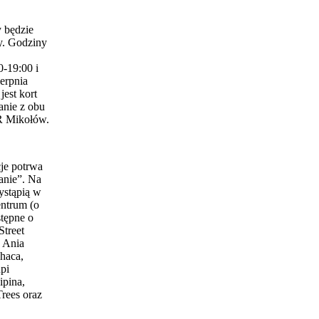
 będzie
y. Godziny
0-19:00 i
erpnia
est kort
anie z obu
 Mikołów.
je potrwa
anie”. Na
ystąpią w
entrum (o
stępne o
Street
 Ania
haca,
pi
ipina,
Trees oraz