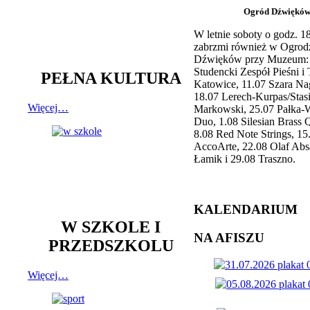
Ogród Dźwiękó
W letnie soboty o godz. 
zabrzmi również w Ogrod
Dźwięków przy Muzeum: 
Studencki Zespół Pieśni i
PEŁNA KULTURA
Katowice, 11.07 Szara Na
18.07 Lerech-Kurpas/Stas
Więcej…
Markowski, 25.07 Pałka-
Duo, 1.08 Silesian Brass Q
8.08 Red Note Strings, 15
AccoArte, 22.08 Olaf Abs
Łamik i 29.08 Traszno.
KALENDARIUM
W SZKOLE I
NA AFISZU
PRZEDSZKOLU
Więcej…