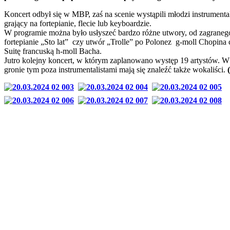
Koncert odbył się w MBP, zaś na scenie wystąpili młodzi instrumental
grający na fortepianie, flecie lub keyboardzie.
W programie można było usłyszeć bardzo różne utwory, od zagraneg
fortepianie „Sto lat” czy utwór „Trolle” po Polonez g-moll Chopina 
Suitę francuską h-moll Bacha.
Jutro kolejny koncert, w którym zaplanowano występ 19 artystów. W
gronie tym poza instrumentalistami mają się znaleźć także wokaliści.
(