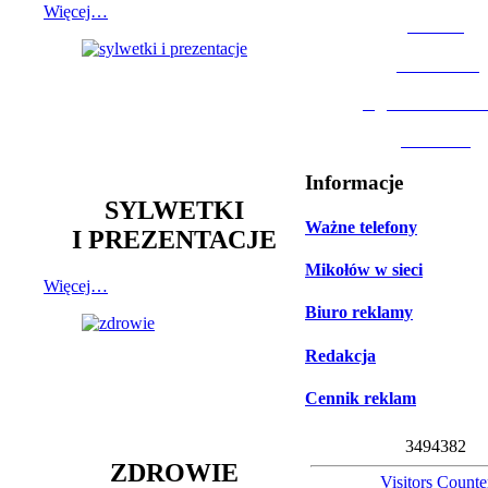
Więcej…
MOSiR
Biblioteka
Ogród Botanic
Muzeum
Informacje
SYLWETKI
Ważne telefony
I PREZENTACJE
Mikołów w sieci
Więcej…
Biuro reklamy
Redakcja
Cennik reklam
3
4
9
4
3
8
2
ZDROWIE
Visitors Counte