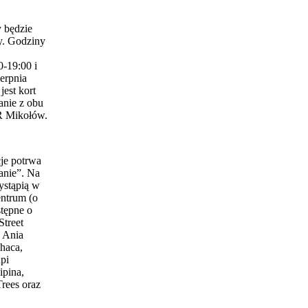
 będzie
y. Godziny
0-19:00 i
erpnia
est kort
anie z obu
 Mikołów.
je potrwa
anie”. Na
ystąpią w
entrum (o
stępne o
Street
 Ania
haca,
pi
ipina,
Trees oraz