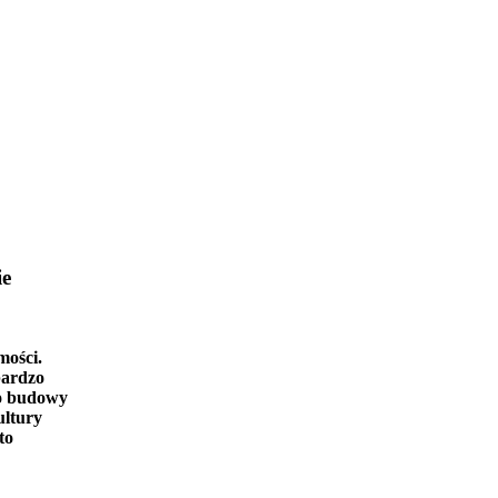
ie
mości.
bardzo
o budowy
ultury
to