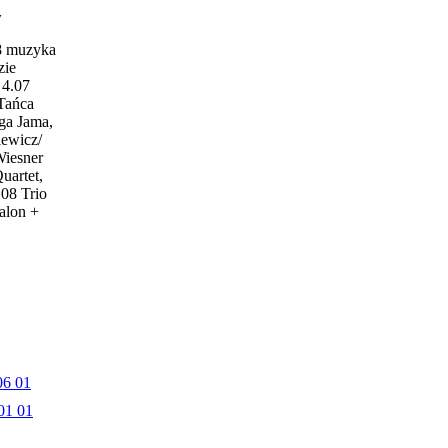
w
18 muzyka
zie
4.07
 Tańca
ga Jama,
iewicz/
Wiesner
uartet,
.08 Trio
alon +