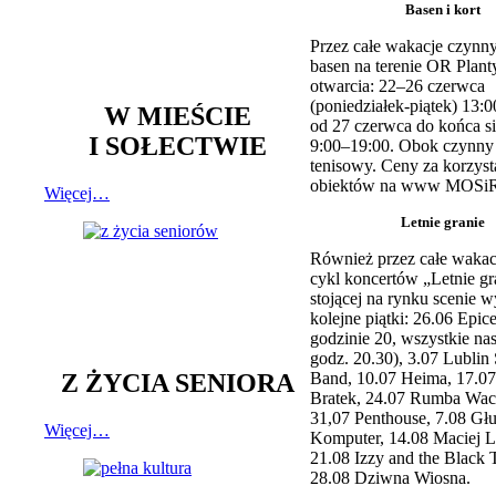
Basen i kort
Przez całe wakacje czynny
basen na terenie OR Plant
otwarcia: 22–26 czerwca
(poniedziałek-piątek) 13:0
W MIEŚCIE
od 27 czerwca do końca si
I SOŁECTWIE
9:00–19:00. Obok czynny j
tenisowy. Ceny za korzyst
obiektów na www MOSiR
Więcej…
Letnie granie
Również przez całe wakac
cykl koncertów „Letnie gr
stojącej na rynku scenie w
kolejne piątki: 26.06 Epic
godzinie 20, wszystkie na
godz. 20.30), 3.07 Lublin 
Z ŻYCIA SENIORA
Band, 10.07 Heima, 17.07
Bratek, 24.07 Rumba Wac
31,07 Penthouse, 7.08 Głu
Więcej…
Komputer, 14.08 Maciej L
21.08 Izzy and the Black 
28.08 Dziwna Wiosna.