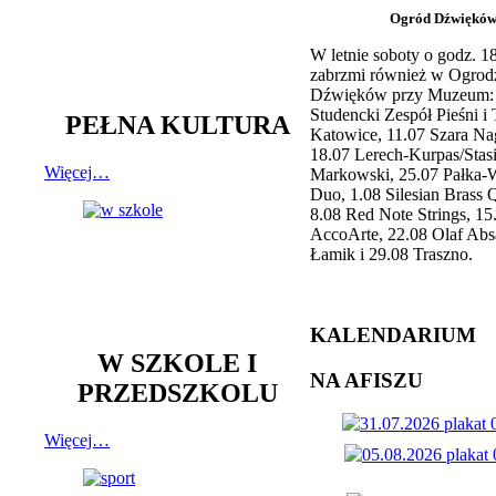
Ogród Dźwiękó
W letnie soboty o godz. 
zabrzmi również w Ogrod
Dźwięków przy Muzeum: 
Studencki Zespół Pieśni i
PEŁNA KULTURA
Katowice, 11.07 Szara Na
18.07 Lerech-Kurpas/Stas
Więcej…
Markowski, 25.07 Pałka-
Duo, 1.08 Silesian Brass Q
8.08 Red Note Strings, 15
AccoArte, 22.08 Olaf Abs
Łamik i 29.08 Traszno.
KALENDARIUM
W SZKOLE I
NA AFISZU
PRZEDSZKOLU
Więcej…