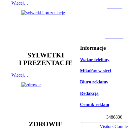
Więcej…
MOSiR
Biblioteka
Ogród Botanic
Muzeum
Informacje
SYLWETKI
Ważne telefony
I PREZENTACJE
Mikołów w sieci
Więcej…
Biuro reklamy
Redakcja
Cennik reklam
3
4
8
8
8
3
0
ZDROWIE
Visitors Counte