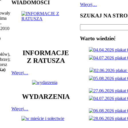
WIADOMOŚCI
Więcej…
towały
SZUKAJ NA STRO
lima
-
-2010
Warto wiedzieć
9
INFORMACJE
ołów),
Z RATUSZA
brze);
orsz
Ka)
Więcej…
WYDARZENIA
Więcej…