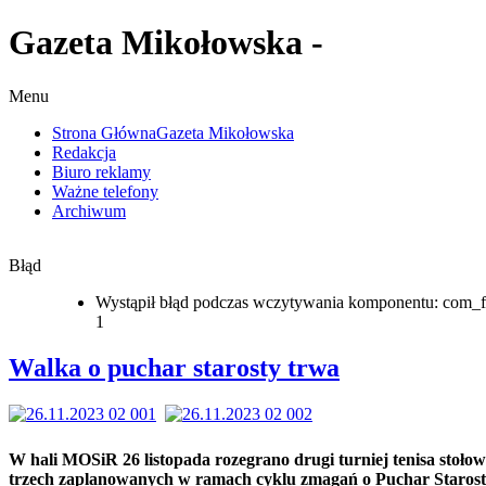
lka
Gazeta Mikołowska -
r
ty
Menu
Strona Główna
Gazeta Mikołowska
Redakcja
R
Biuro reklamy
Ważne telefony
Archiwum
pada
rano
Błąd
j
a
Wystąpił błąd podczas wczytywania komponentu: com_f
1
wego
Walka o puchar starosty trwa
h
anowanych
ch
W hali MOSiR 26 listopada rozegrano drugi turniej tenisa stołow
ań
trzech zaplanowanych w ramach cyklu zmagań o Puchar Staros