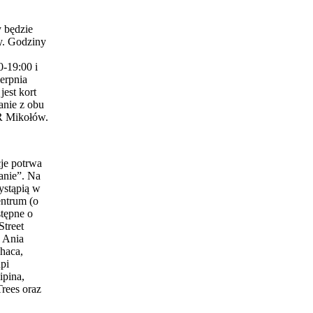
 będzie
y. Godziny
0-19:00 i
erpnia
est kort
anie z obu
 Mikołów.
je potrwa
anie”. Na
ystąpią w
entrum (o
stępne o
Street
 Ania
haca,
pi
ipina,
Trees oraz