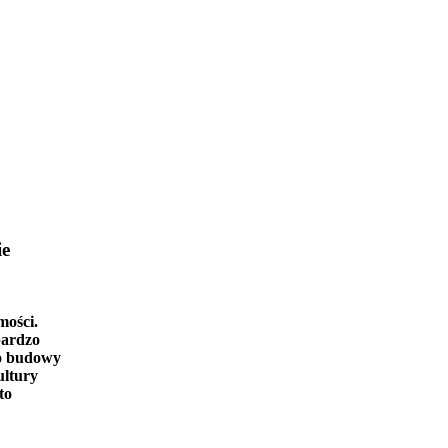
ie
mości.
bardzo
o budowy
ultury
to