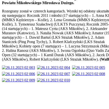
Powiatu Mikołowskiego Mirosława Dużego.
r
Rozegrany został w czterech kategoriach. Wyniki tej odsłony ukształ
sty
się następująco: Rocznik 2011 i młodsi (17 startujących) – 1. Anna K
atu
(MMKS Kędzierzyn – Koźle), 2. Lena Gromala (MMKS Kędzierzyn
owskiego
Koźle), 3. Tymoteusz Szałachwij (ULKTS Pszczyna); Rocznik 2005
ława
(14 startujących) – 1. Mateusz Cyrta (AKS Mikołów), 2. Aleksander
o.
Muranov (Katowice), 3. Natalia Nowak (AKS Mikołów); Amator (1
startujących) – 1. Dawid Bartuś (LKS Strażak Mikołów), 2. Adam
zegrany
Staniczek (Ping Pong Tychy), 3. Robert Klafczyński (LKS Strażak
Mikołów); Kobiety open (7 startujące) – 1. Lucyna Strzymszok (Mik
2. Halina Ranosz (AKS Mikołów), 3. Iwona Ogońska (Quo Vadis Za
Open (32 startujących) – 1 Kamil Durak (AKS Mikołów), 2. Jacek D
ech
(AKS Mikołów), Robert Klafczyński (LKS Strażak Mikołów).
(Wal
oriach.
i
ny
ałtowały
pująco:
ik
i