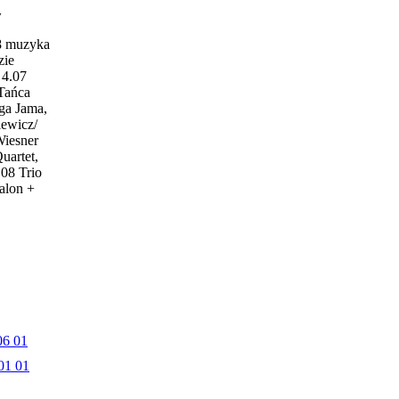
w
18 muzyka
zie
4.07
 Tańca
ga Jama,
iewicz/
Wiesner
uartet,
.08 Trio
alon +