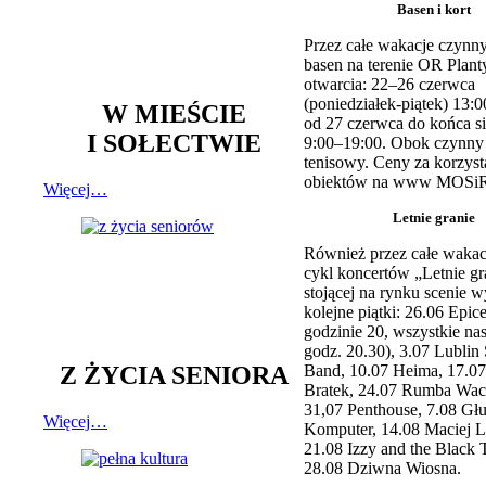
Basen i kort
Przez całe wakacje czynny
basen na terenie OR Plant
otwarcia: 22–26 czerwca
(poniedziałek-piątek) 13:0
W MIEŚCIE
od 27 czerwca do końca si
I SOŁECTWIE
9:00–19:00. Obok czynny j
tenisowy. Ceny za korzyst
obiektów na www MOSiR
Więcej…
Letnie granie
Również przez całe wakac
cykl koncertów „Letnie gr
stojącej na rynku scenie w
kolejne piątki: 26.06 Epic
godzinie 20, wszystkie na
godz. 20.30), 3.07 Lublin 
Z ŻYCIA SENIORA
Band, 10.07 Heima, 17.07
Bratek, 24.07 Rumba Wac
31,07 Penthouse, 7.08 Głu
Więcej…
Komputer, 14.08 Maciej L
21.08 Izzy and the Black 
28.08 Dziwna Wiosna.