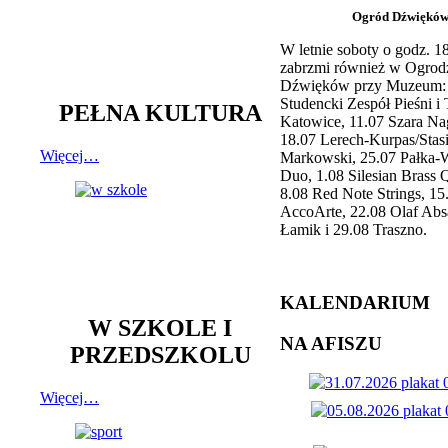
Ogród Dźwiękó
W letnie soboty o godz. 
zabrzmi również w Ogrod
Dźwięków przy Muzeum: 
Studencki Zespół Pieśni i
PEŁNA KULTURA
Katowice, 11.07 Szara Na
18.07 Lerech-Kurpas/Stas
Więcej…
Markowski, 25.07 Pałka-
Duo, 1.08 Silesian Brass Q
8.08 Red Note Strings, 15
AccoArte, 22.08 Olaf Abs
Łamik i 29.08 Traszno.
KALENDARIUM
W SZKOLE I
NA AFISZU
PRZEDSZKOLU
Więcej…