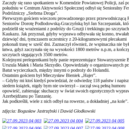
Zaczęły się rano spotkaniem w Komendzie Powiatowej Policji, zaś p
południu w Centrum Aktywności Społecznej odbył się Senioralny Fe
Podróżniczy „Srebrna Droga”.
Pierwszym gościem wieczoru prowadzonego przez przewodniczącą 
Seniorów Dorotę Podlodowską-Graczyńską był Jan Szczepaniak, któ
podzielił się wrażeniami z podróży do Gruzji i trekkingu po szczytach
Kaukazu. Jak przyznał, gdyby wyprawa odbywała się konno, trwała
dziewięć dni, tymczasem uczestnicy z 20-kilogramowymi plecakami
pokonali trasę w sześć dni. Zaznaczył również, że wspinaczka nie by
łatwa, gdyż zaczynała się na wysokości 1800 metrów n.p.m, a kończy
szczytach sięgających 3500 metrów.
Kolejnymi prelegentkami były panie reprezentujące Stowarzyszenie B
Urszula Małek i Maria Skrzydło. Opowiedziały o organizowanych pr
Batut wycieczkach, między innymi o podroży do Holandii.
Ostatnim gościem był Mieczysław Bieniek „Hajer”.
– Gdyby mi ktoś kiedyś powiedział, że odwiedzę 118 państw i napisz
siedem książek, nigdy bym nie uwierzył – zaczął swą pełną humoru
opowieść, zabierając słuchaczy w świat swoich egzotycznych wypra
Azerbejdżanu po Tanzanię.
Jak podkreślił, wiele z nich odbył na rowerze, a dokładniej „na kole”
zdjęcia: Bogusław Jastrzębski i Dawid Głodkowski