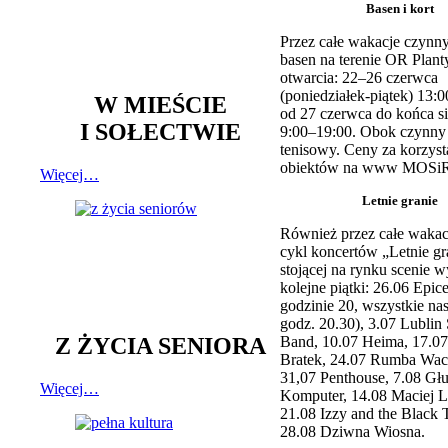
Basen i kort
Przez całe wakacje czynny
basen na terenie OR Plant
otwarcia: 22–26 czerwca
(poniedziałek-piątek) 13:0
W MIEŚCIE
od 27 czerwca do końca si
I SOŁECTWIE
9:00–19:00. Obok czynny j
tenisowy. Ceny za korzyst
obiektów na www MOSiR
Więcej…
Letnie granie
Również przez całe wakac
cykl koncertów „Letnie gr
stojącej na rynku scenie w
kolejne piątki: 26.06 Epic
godzinie 20, wszystkie na
godz. 20.30), 3.07 Lublin 
Z ŻYCIA SENIORA
Band, 10.07 Heima, 17.07
Bratek, 24.07 Rumba Wac
31,07 Penthouse, 7.08 Głu
Więcej…
Komputer, 14.08 Maciej L
21.08 Izzy and the Black 
28.08 Dziwna Wiosna.