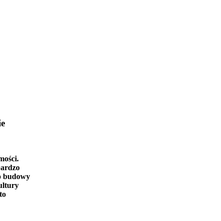
ie
mości.
bardzo
o budowy
ultury
to