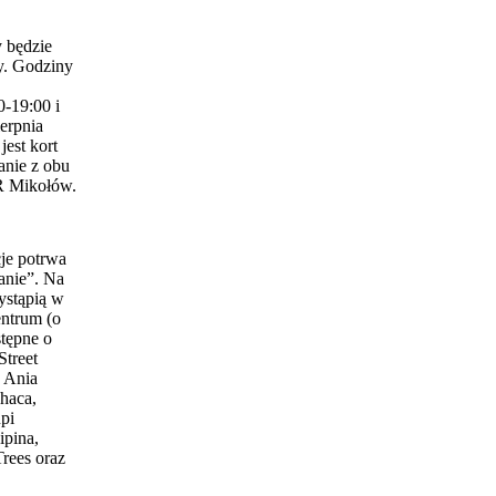
 będzie
y. Godziny
0-19:00 i
erpnia
est kort
anie z obu
 Mikołów.
je potrwa
anie”. Na
ystąpią w
entrum (o
stępne o
Street
 Ania
haca,
pi
ipina,
Trees oraz