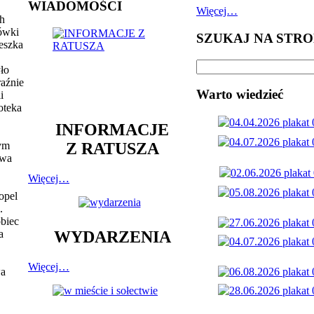
WIADOMOŚCI
Więcej…
ch
cówki
SZUKAJ NA STRO
eszka
ło
raźnie
Warto wiedzieć
i
oteka
INFORMACJE
Z RATUSZA
cym
awa
Więcej…
opel
.
obiec
a
WYDARZENIA
Więcej…
wa