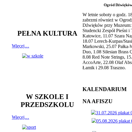
Ogród Dźwiękó
W letnie soboty o godz. 
zabrzmi również w Ogrod
Dźwięków przy Muzeum: 
Studencki Zespół Pieśni i
PEŁNA KULTURA
Katowice, 11.07 Szara Na
18.07 Lerech-Kurpas/Stas
Więcej…
Markowski, 25.07 Pałka-
Duo, 1.08 Silesian Brass Q
8.08 Red Note Strings, 15
AccoArte, 22.08 Olaf Abs
Łamik i 29.08 Traszno.
KALENDARIUM
W SZKOLE I
NA AFISZU
PRZEDSZKOLU
Więcej…