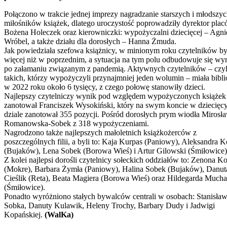
Połączono w trakcie jednej imprezy nagradzanie starszych i młodszy
miłośników książek, dlatego uroczystość poprowadziły dyrektor pla
Bożena Holeczek oraz kierowniczki: wypożyczalni dziecięcej – Agni
Wróbel, a także działu dla dorosłych – Hanna Żmuda.
Jak powiedziała szefowa książnicy, w minionym roku czytelników by
więcej niż w poprzednim, a sytuacja na tym polu odbudowuje się wy
po załamaniu związanym z pandemią. Aktywnych czytelników – czyl
takich, którzy wypożyczyli przynajmniej jeden wolumin – miała bibli
w 2022 roku około 6 tysięcy, z czego połowę stanowiły dzieci.
Najlepszy czytelniczy wynik pod względem wypożyczonych książek
zanotował Franciszek Wysokiński, który na swym koncie w dziecię
dziale zanotował 355 pozycji. Pośród dorosłych prym wiodła Mirosł
Romanowska-Sobek z 318 wypożyczeniami.
Nagrodzono także najlepszych małoletnich książkożerców z
poszczególnych filii, a byli to: Kaja Kurpas (Paniowy), Aleksandra K
(Bujaków), Lena Sobek (Borowa Wieś) i Artur Gilowski (Śmiłowice)
Z kolei najlepsi dorośli czytelnicy sołeckich oddziałów to: Zenona K
(Mokre), Barbara Żymła (Paniowy), Halina Sobek (Bujaków), Danut
Cieślik (Reta), Beata Magiera (Borowa Wieś) oraz Hildegarda Mucha
(Śmiłowice).
Ponadto wyróżniono stałych bywalców centrali w osobach: Stanisła
Sobka, Danuty Kulawik, Heleny Trochy, Barbary Dudy i Jadwigi
Kopańskiej.
(WalKa)