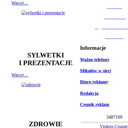
Więcej…
MOSiR
Biblioteka
Ogród Botanic
Muzeum
Informacje
SYLWETKI
Ważne telefony
I PREZENTACJE
Mikołów w sieci
Więcej…
Biuro reklamy
Redakcja
Cennik reklam
3
4
8
7
1
0
9
ZDROWIE
Visitors Counte