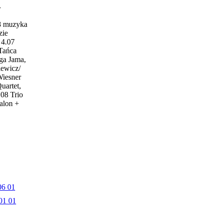
w
18 muzyka
zie
4.07
 Tańca
ga Jama,
iewicz/
Wiesner
uartet,
.08 Trio
alon +