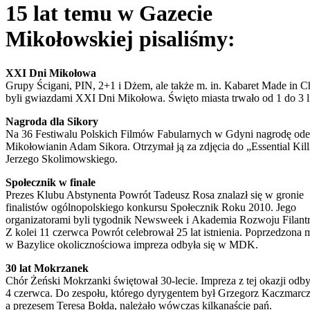
15 lat temu w Gazecie
Mikołowskiej pisaliśmy:
XXI Dni Mikołowa
Grupy Ścigani, PIN, 2+1 i Dżem, ale także m. in. Kabaret Made in C
byli gwiazdami XXI Dni Mikołowa. Święto miasta trwało od 1 do 3 l
Nagroda dla Sikory
Na 36 Festiwalu Polskich Filmów Fabularnych w Gdyni nagrodę ode
Mikołowianin Adam Sikora. Otrzymał ją za zdjęcia do „Essential Kill
Jerzego Skolimowskiego.
Społecznik w finale
Prezes Klubu Abstynenta Powrót Tadeusz Rosa znalazł się w gronie
finalistów ogólnopolskiego konkursu Społecznik Roku 2010. Jego
organizatorami byli tygodnik Newsweek i Akademia Rozwoju Filantr
Z kolei 11 czerwca Powrót celebrował 25 lat istnienia. Poprzedzona 
w Bazylice okolicznościowa impreza odbyła się w MDK.
30 lat Mokrzanek
Chór Żeński Mokrzanki świętował 30-lecie. Impreza z tej okazji odby
4 czerwca. Do zespołu, którego dyrygentem był Grzegorz Kaczmarc
a prezesem Teresa Bołda, należało wówczas kilkanaście pań.