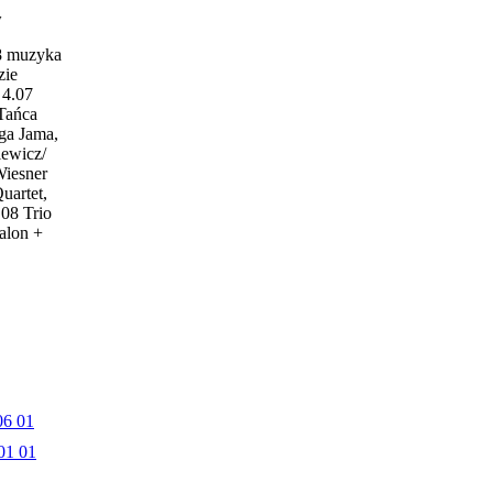
w
18 muzyka
zie
4.07
 Tańca
ga Jama,
iewicz/
Wiesner
uartet,
.08 Trio
alon +