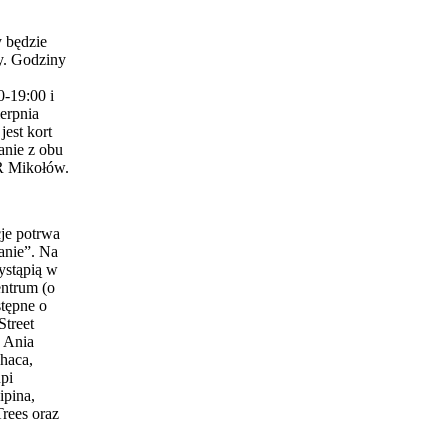
 będzie
y. Godziny
0-19:00 i
erpnia
est kort
anie z obu
 Mikołów.
je potrwa
anie”. Na
ystąpią w
entrum (o
stępne o
Street
 Ania
haca,
pi
ipina,
Trees oraz