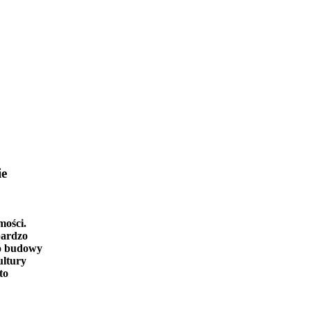
ie
mości.
bardzo
o budowy
ultury
to