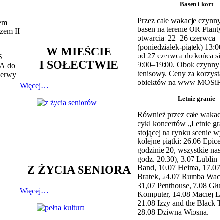
Basen i kort
Przez całe wakacje czynny
lem
basen na terenie OR Plant
zem II
otwarcia: 22–26 czerwca
(poniedziałek-piątek) 13:0
W MIEŚCIE
od 27 czerwca do końca si
S
I SOŁECTWIE
9:00–19:00. Obok czynny j
 A do
tenisowy. Ceny za korzyst
zerwy
obiektów na www MOSiR
Więcej…
Letnie granie
Również przez całe wakac
cykl koncertów „Letnie gr
stojącej na rynku scenie w
kolejne piątki: 26.06 Epic
godzinie 20, wszystkie na
godz. 20.30), 3.07 Lublin 
Z ŻYCIA SENIORA
Band, 10.07 Heima, 17.07
Bratek, 24.07 Rumba Wac
31,07 Penthouse, 7.08 Głu
Więcej…
Komputer, 14.08 Maciej L
21.08 Izzy and the Black 
28.08 Dziwna Wiosna.