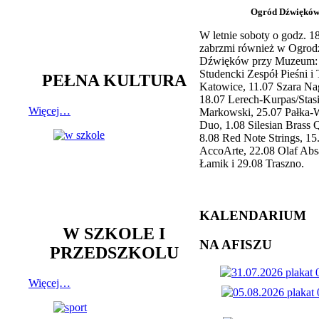
Ogród Dźwiękó
W letnie soboty o godz. 
zabrzmi również w Ogrod
Dźwięków przy Muzeum: 
Studencki Zespół Pieśni i
PEŁNA KULTURA
Katowice, 11.07 Szara Na
18.07 Lerech-Kurpas/Stas
Więcej…
Markowski, 25.07 Pałka-
Duo, 1.08 Silesian Brass Q
8.08 Red Note Strings, 15
AccoArte, 22.08 Olaf Abs
Łamik i 29.08 Traszno.
KALENDARIUM
W SZKOLE I
NA AFISZU
PRZEDSZKOLU
Więcej…