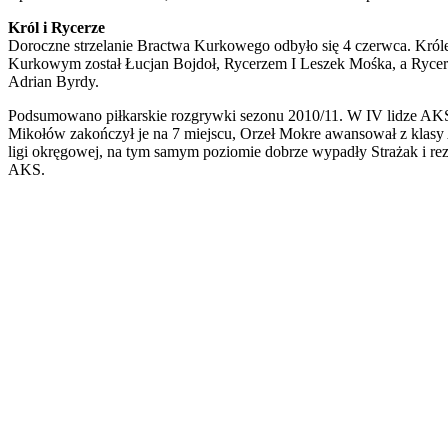
Król i Rycerze
Doroczne strzelanie Bractwa Kurkowego odbyło się 4 czerwca. Kró
Kurkowym został Łucjan Bojdoł, Rycerzem I Leszek Mośka, a Rycer
Adrian Byrdy.
Podsumowano piłkarskie rozgrywki sezonu 2010/11. W IV lidze AK
Mikołów zakończył je na 7 miejscu, Orzeł Mokre awansował z klasy
ligi okręgowej, na tym samym poziomie dobrze wypadły Strażak i re
AKS.