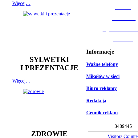
Więcej…
MOSiR
Biblioteka
Ogród Botanic
Muzeum
Informacje
SYLWETKI
Ważne telefony
I PREZENTACJE
Mikołów w sieci
Więcej…
Biuro reklamy
Redakcja
Cennik reklam
3
4
8
9
4
4
5
ZDROWIE
Visitors Counte