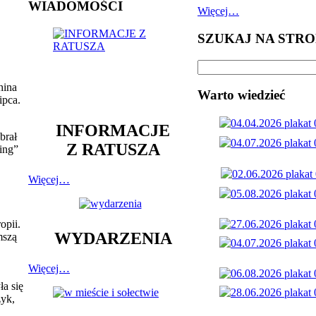
WIADOMOŚCI
Więcej…
SZUKAJ NA STRO
hina
Warto wiedzieć
ipca.
INFORMACJE
brał
Z RATUSZA
ing”
Więcej…
opii.
WYDARZENIA
mszą
Więcej…
ła się
zyk,